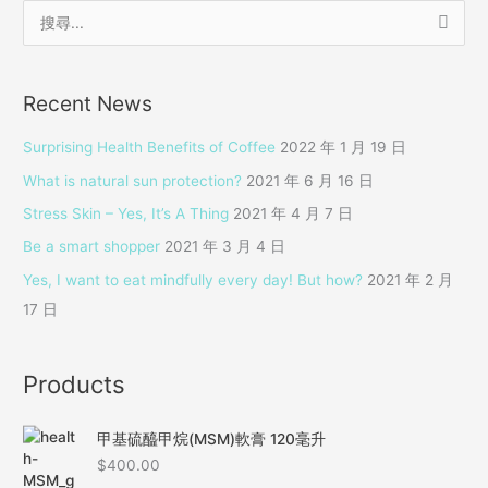
搜
尋
關
Recent News
鍵
字
Surprising Health Benefits of Coffee
2022 年 1 月 19 日
:
What is natural sun protection?
2021 年 6 月 16 日
Stress Skin – Yes, It’s A Thing
2021 年 4 月 7 日
Be a smart shopper
2021 年 3 月 4 日
Yes, I want to eat mindfully every day! But how?
2021 年 2 月
17 日
Products
甲基硫醯甲烷(MSM)軟膏 120毫升
$
400.00