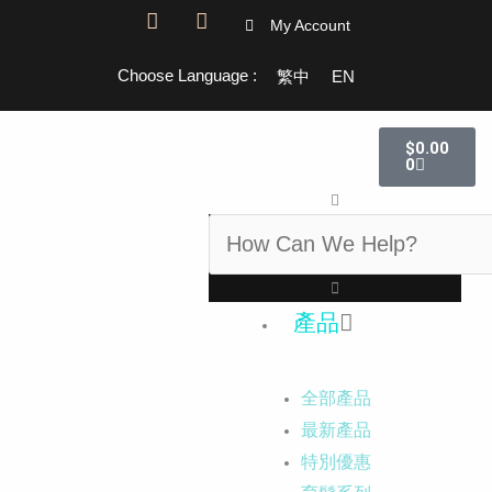
跳
F
I
My Account
a
n
至
c
s
主
Choose Language :
繁中
EN
e
t
要
b
a
o
g
內
購
o
r
$
0.00
物
容
k
a
0
籃
-
m
搜
f
尋
產品
全部產品
最新產品
特別優惠