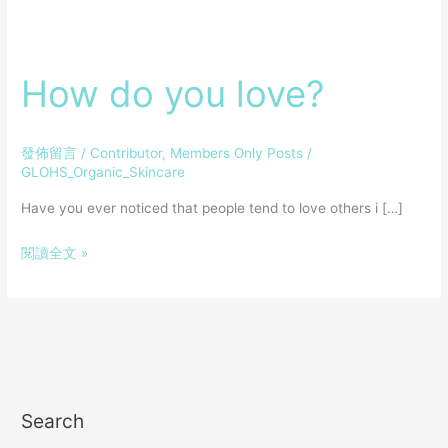
How
do
How do you love?
you
love?
發佈留言
/
Contributor
,
Members Only Posts
/
GLOHS_Organic_Skincare
Have you ever noticed that people tend to love others i […]
閱讀全文 »
Search