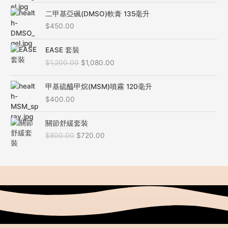
二甲基亞碸(DMSO)軟膏 135毫升
$
450.00
原
目
EASE 套裝
始
前
$
1,200.00
$
1,080.00
價
價
格
格
：
：
甲基硫醯甲烷(MSM)噴霧 120毫升
$
$
$
400.00
1
1
,
,
原
目
關節舒緩套裝
2
0
始
前
$
800.00
$
720.00
0
8
價
價
0
0
格
格
.
.
：
：
0
0
$
$
0
0
8
7
。
。
0
2
0
0
.
.
0
0