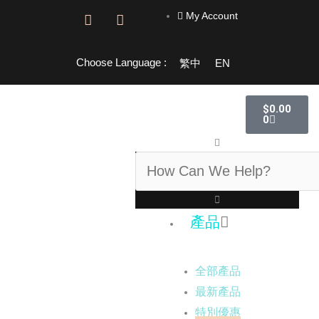
跳
My Account
F
I
至
a
n
主
c
s
e
t
要
Choose Language :
繁中
EN
b
a
內
o
g
容
o
r
購
$
0.00
物
k
a
0
籃
-
m
f
搜
尋
產品
全部產品
最新產品
特別優惠