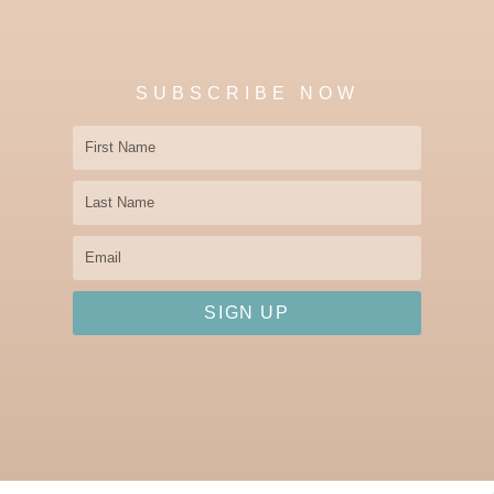
SUBSCRIBE NOW
First
Name
Last
Name
Email
SIGN UP