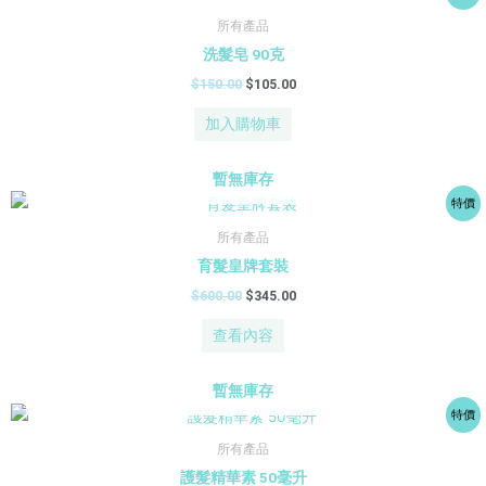
始
前
價
價
所有產品
格：
格：
洗髮皂 90克
$150.00。
$105.00。
$
150.00
$
105.00
加入購物車
暫無庫存
原
目
特價
始
前
價
價
所有產品
格：
格：
育髮皇牌套裝
$600.00。
$345.00。
$
600.00
$
345.00
查看內容
暫無庫存
原
目
特價
始
前
價
價
所有產品
格：
格：
護髮精華素 50毫升
$450.00。
$225.00。