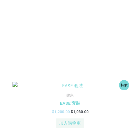
原
目
特價
始
前
價
價
健康
格：
格：
EASE 套裝
$1,200.00。
$1,080.00。
$
1,200.00
$
1,080.00
加入購物車