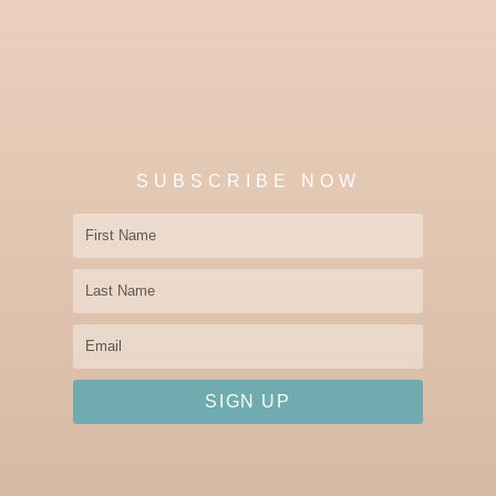
SUBSCRIBE NOW
First
Name
Last
Name
Email
SIGN UP