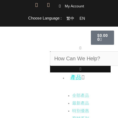
跳
F
I
My Account
a
n
至
c
s
主
Choose Language :
繁中
EN
e
t
要
b
a
o
g
內
購
o
r
$
0.00
物
容
k
a
0
籃
-
m
搜
f
尋
產品
全部產品
最新產品
特別優惠