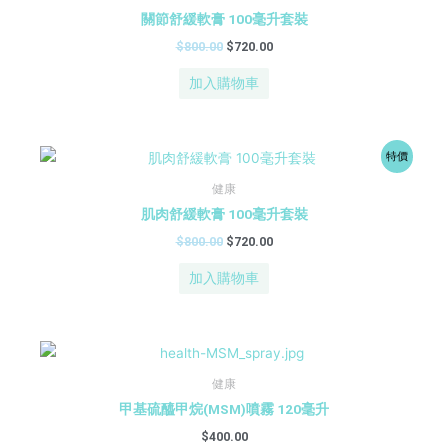
格：
格：
關節舒緩軟膏 100毫升套裝
$800.00。
$720.00。
$
800.00
$
720.00
加入購物車
原
目
特價
始
前
價
價
健康
格：
格：
肌肉舒緩軟膏 100毫升套裝
$800.00。
$720.00。
$
800.00
$
720.00
加入購物車
健康
甲基硫醯甲烷(MSM)噴霧 120毫升
$
400.00