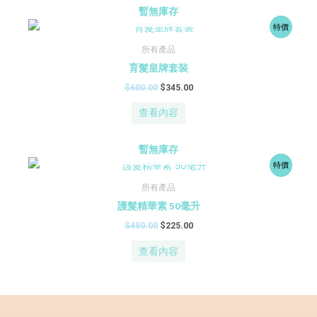
暫無庫存
原
目
特價
始
前
價
價
所有產品
格：
格：
育髮皇牌套裝
$600.00。
$345.00。
$
600.00
$
345.00
查看內容
暫無庫存
原
目
特價
始
前
價
價
所有產品
格：
格：
護髮精華素 50毫升
$450.00。
$225.00。
$
450.00
$
225.00
查看內容