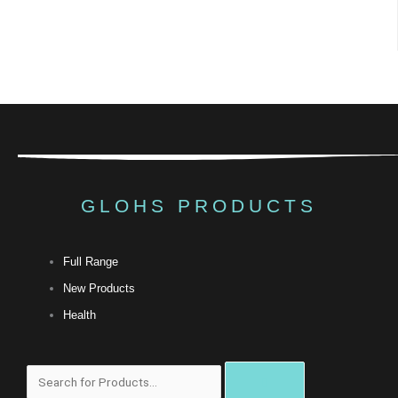
GLOHS PRODUCTS
Full Range
New Products
Health
搜
尋