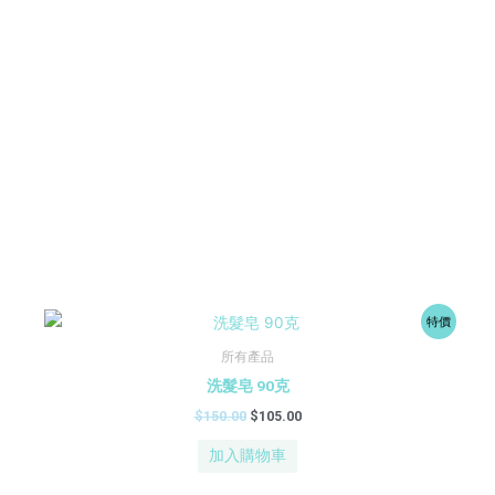
原
目
特價
始
前
價
價
所有產品
格：
格：
洗髮皂 90克
$150.00。
$105.00。
$
150.00
$
105.00
加入購物車