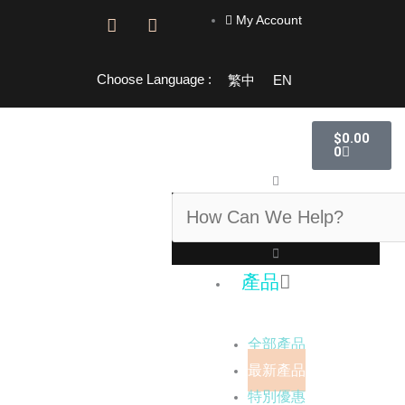
跳
My Account
F
I
至
a
n
主
c
s
e
t
要
Choose Language :
繁中
EN
b
a
內
o
g
容
o
r
購
$
0.00
物
k
a
0
籃
-
m
f
搜
尋
產品
全部產品
最新產品
特別優惠