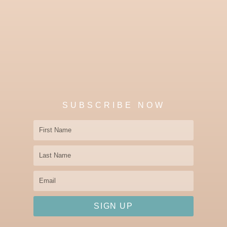
SUBSCRIBE NOW
First
Name
Last
Name
Email
SIGN UP