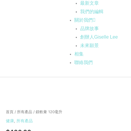
最新文章
我們的編輯
關於我們
品牌故事
創辦人Giselle Lee
未來願景
相集
聯絡我們
鎂
軟
膏
首頁
/
所有產品
/ 鎂軟膏 120毫升
120
健康
,
所有產品
毫