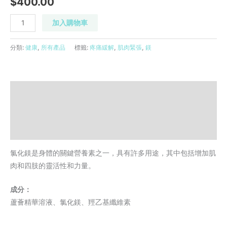
$
400.00
升
數
加入購物車
量
分類:
健康
,
所有產品
標籤:
疼痛緩解
,
肌肉緊張
,
鎂
描述
評價 (0)
Refer to a friend
氯化鎂是身體的關鍵營養素之一，具有許多用途，其中包括增加肌
肉和四肢的靈活性和力量。
成分：
蘆薈精華溶液、氯化鎂、羥乙基纖維素