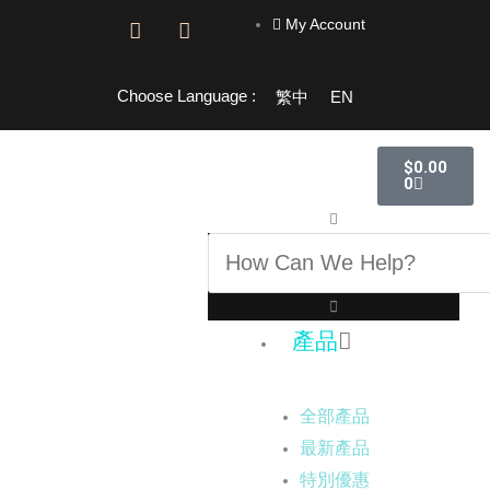
跳
My Account
F
I
至
a
n
主
c
s
e
t
要
Choose Language :
繁中
EN
b
a
內
o
g
容
o
r
購
$
0.00
物
k
a
0
籃
-
m
f
搜
尋
產品
全部產品
最新產品
特別優惠