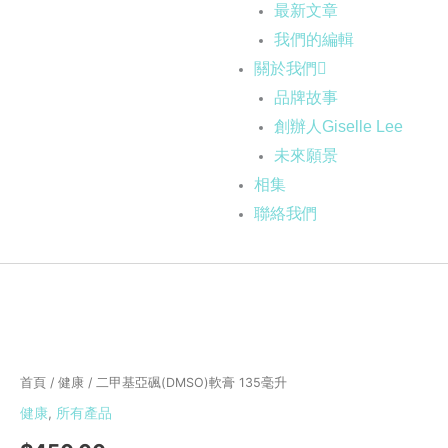
最新文章
我們的編輯
關於我們
品牌故事
創辦人Giselle Lee
未來願景
相集
聯絡我們
二
甲
基
首頁
/
健康
/ 二甲基亞碸(DMSO)軟膏 135毫升
亞
健康
,
所有產品
碸