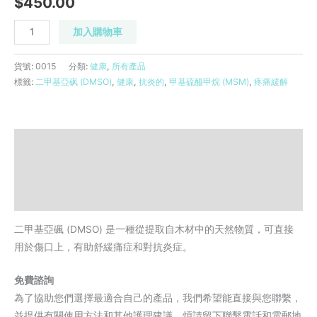
$
450.00
(DMSO)
軟
加入購物車
膏
135
貨號:
0015
分類:
健康
,
所有產品
毫
標籤:
二甲基亞砜 (DMSO)
,
健康
,
抗炎的
,
甲基硫醯甲烷 (MSM)
,
疼痛緩解
升
數
量
描述
評價 (0)
Refer to a friend
二甲基亞碸 (DMSO) 是一種從提取自木材中的天然物質，可直接
用於傷口上，有助舒緩痛症和對抗炎症。
免費諮詢
為了協助您們選擇最適合自己的產品，我們希望能直接與您聯繫，
並提供有關使用方法和其他護理建議。煩請留下聯繫電話和電郵地