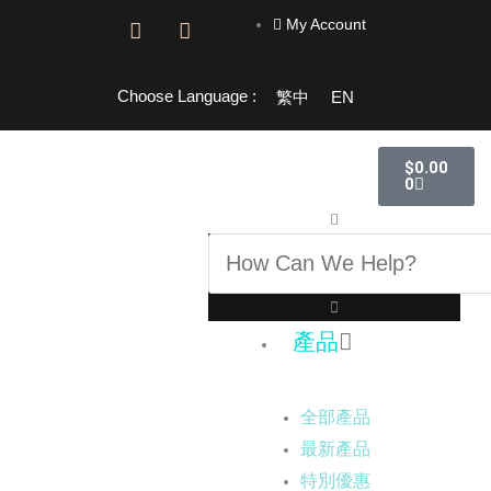
跳
My Account
F
I
至
a
n
主
c
s
e
t
要
Choose Language :
繁中
EN
b
a
內
o
g
容
o
r
購
$
0.00
物
k
a
0
籃
-
m
f
搜
尋
產品
全部產品
最新產品
特別優惠