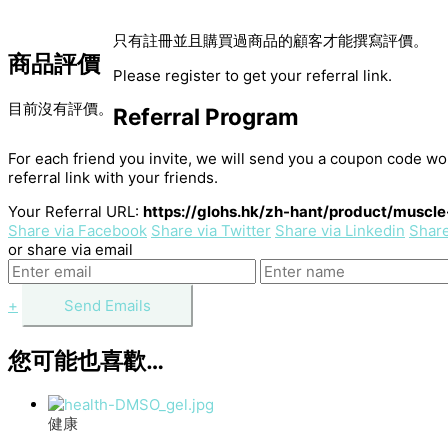
只有註冊並且購買過商品的顧客才能撰寫評價。
商品評價
Please register to get your referral link.
目前沒有評價。
Referral Program
For each friend you invite, we will send you a coupon code wo
referral link with your friends.
Your Referral URL:
https://glohs.hk/zh-hant/product/muscle
Share via Facebook
Share via Twitter
Share via Linkedin
Shar
or share via email
+
您可能也喜歡…
健康