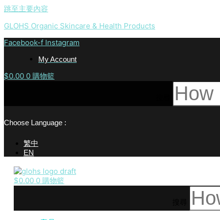
跳至主要內容
GLOHS Organic Skincare & Health Products
Facebook-f
Instagram
My Account
$
0.00
0
購物籃
搜尋
Choose Language :
繁中
EN
$
0.00
0
購物籃
搜尋