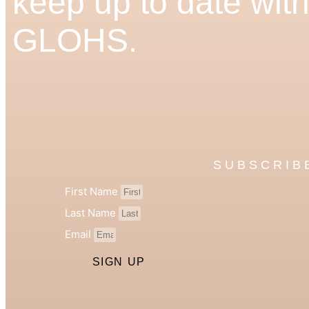
keep up to date wit
GLOHS.
SUBSCRIB
First Name
Last Name
Email
SIGN UP