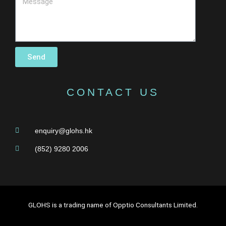
Send
CONTACT US
enquiry@glohs.hk
(852) 9280 2006
GLOHS is a trading name of Opptio Consultants Limited.