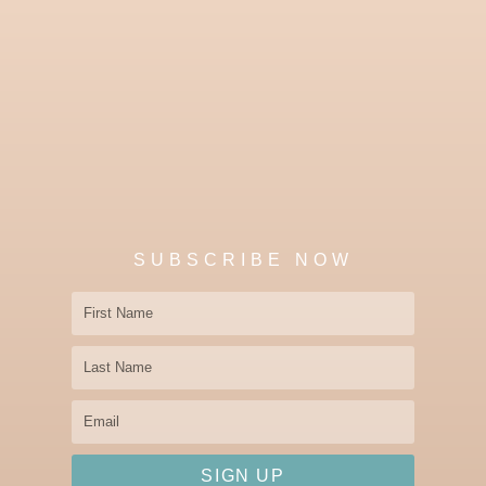
SUBSCRIBE NOW
First
Name
Last
Name
Email
SIGN UP