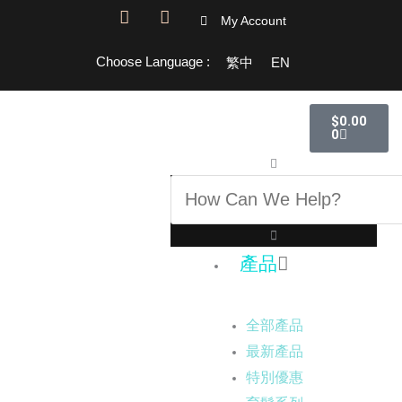
跳
F
I
My Account
a
n
至
c
s
主
Choose Language :
繁中
EN
e
t
要
b
a
o
g
內
購
o
r
$
0.00
物
容
k
a
0
籃
-
m
搜
f
尋
產品
全部產品
最新產品
特別優惠